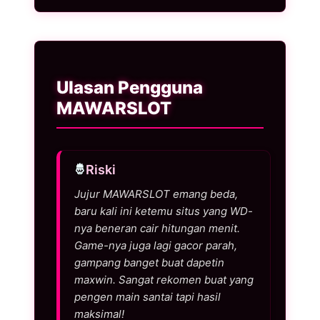
Ulasan Pengguna
MAWARSLOT
Riski
Jujur MAWARSLOT emang beda,
baru kali ini ketemu situs yang WD-
nya beneran cair hitungan menit.
Game-nya juga lagi gacor parah,
gampang banget buat dapetin
maxwin. Sangat rekomen buat yang
pengen main santai tapi hasil
maksimal!