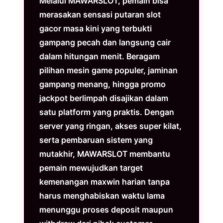
Melalui MAWARSLOT, pemain bisa
merasakan sensasi putaran slot
gacor masa kini yang terbukti
gampang pecah dan langsung cair
dalam hitungan menit. Beragam
pilihan mesin game populer, jaminan
gampang menang, hingga promo
jackpot berlimpah disajikan dalam
satu platform yang praktis. Dengan
server yang ringan, akses super kilat,
serta pembaruan sistem yang
mutakhir, MAWARSLOT membantu
pemain mewujudkan target
kemenangan maxwin harian tanpa
harus menghabiskan waktu lama
menunggu proses deposit maupun