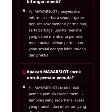
hitungan menit?
Ya, MAWARSLOT menyediakan
informasi terbaru seputar game
populer, rekomendasi permainan,
serta berbagai update menarik
yang dapat membantu pemain
menemukan pilihan permainan
yang sesuai dengan lebih mudah
dan praktis
Apakah MAWARSLOT cocok
untuk pemain pemula?
Ya, MAWARSLOT cocok untuk
pemain pemula karena memiliki
tampilan yang sederhana, akses
yang mudah, dan informasi yang