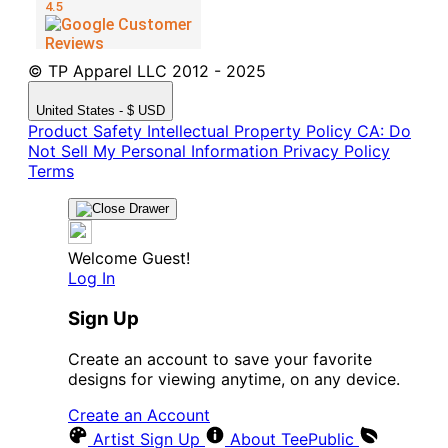
© TP Apparel LLC 2012 - 2025
United States - $ USD
Product Safety
Intellectual Property Policy
CA: Do
Not Sell My Personal Information
Privacy Policy
Terms
Welcome Guest!
Log In
Sign Up
Create an account to save your favorite
designs for viewing anytime, on any device.
Create an Account
Artist Sign Up
About TeePublic