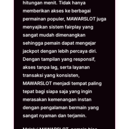
hitungan menit. Tidak hanya
memberikan akses ke berbagai
permainan populer, MAWARSLOT juga
menyajikan sistem fairplay yang
sangat mudah dimenangkan
sehingga pemain dapat mengejar
jackpot dengan lebih percaya diri.
Dengan tampilan yang responsif,
akses tanpa lag, serta layanan
transaksi yang konsisten,
MAWARSLOT menjadi tempat paling
tepat bagi siapa saja yang ingin
merasakan kemenangan instan
dengan pengalaman bermain yang
sangat nyaman dan terjamin.