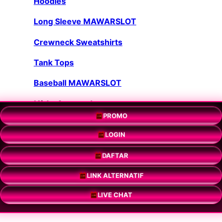
Hoodies
Long Sleeve MAWARSLOT
Crewneck Sweatshirts
Tank Tops
Baseball MAWARSLOT
Kids Apparel
PROMO
Kids MAWARSLOT
LOGIN
Kids Hoodie
DAFTAR
Kids Long Sleeve MAWARSLOT
LINK ALTERNATIF
LIVE CHAT
Back To Menu