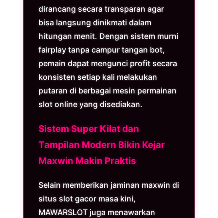
dirancang secara transparan agar
bisa langsung dinikmati dalam
hitungan menit. Dengan sistem murni
fairplay tanpa campur tangan bot,
pemain dapat mengunci profit secara
konsisten setiap kali melakukan
putaran di berbagai mesin permainan
slot online yang disediakan.
Sistem Super Kilat dan
Tampilan Modern Bikin Kejar
Maxwin Makin Praktis
Selain memberikan jaminan maxwin di
situs slot gacor masa kini,
MAWARSLOT juga menawarkan