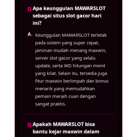
Apa keunggulan MAWARSLOT
sebagai situs slot gacor hari
ini?
Keunggulan MAWARSLOT terletak
pada sistem yang super cepat,
jaminan mudah menang maxwin,
server slot gacor yang selalu
update, serta WD hitungan menit
yang kilat. Selain itu, tersedia juga
fitur maxwin berlimpah dan bonus
menarik yang memudahkan
pemain meraih cuan dengan
sangat praktis.
Apakah MAWARSLOT bisa
bantu kejar maxwin dalam