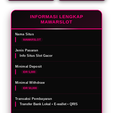
INFORMASI LENGKAP
MAWARSLOT
Nama Situs
MAWARSLOT
Jenis Pasaran
Info Situs Slot Gacor
Minimal Deposit
IDR 5,000
Minimal Withdraw
IDR 50,000
Transaksi Pembayaran
Transfer Bank Lokal • E-wallet • QRIS