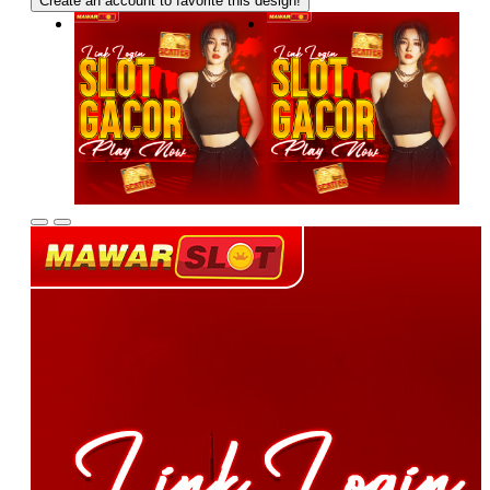
Create an account to favorite this design!