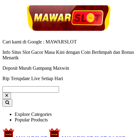
Cari kami di Google : MAWARSLOT
Info Situs Slot Gacor Masa Kini dengan Coin Berlimpah dan Bonus
Menarik
Deposit Murah Gampang Maxwin
Rtp Terupdate Live Setiap Hari
Explore Categories
Popular Products